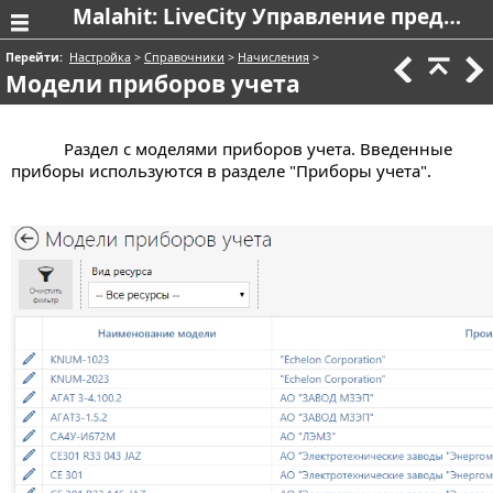
Malahit: LiveCity Управление предприятием в сфере ЖКХ